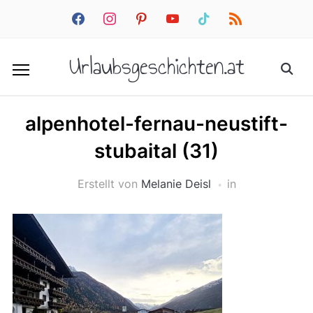
facebook
instagram
pinterest
youtube
tiktok
rss
Urlaubsgeschichten.at
alpenhotel-fernau-neustift-
stubaital (31)
Erstellt von
Melanie Deisl
in