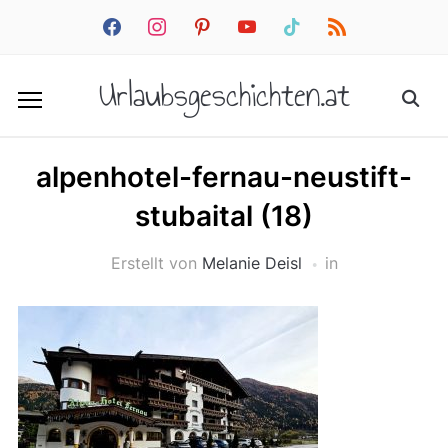
facebook
instagram
pinterest
youtube
tiktok
rss
Urlaubsgeschichten.at
alpenhotel-fernau-neustift-
stubaital (18)
Erstellt von
Melanie Deisl
in