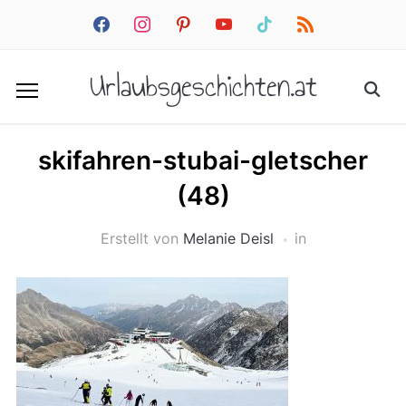
facebook
instagram
pinterest
youtube
tiktok
rss
Urlaubsgeschichten.at
skifahren-stubai-gletscher
(48)
Erstellt von
Melanie Deisl
in