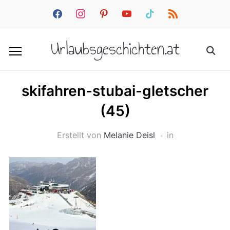
facebook
instagram
pinterest
youtube
tiktok
rss
Urlaubsgeschichten.at
skifahren-stubai-gletscher
(45)
Erstellt von
Melanie Deisl
in