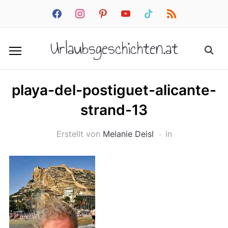
facebook
instagram
pinterest
youtube
tiktok
rss
Urlaubsgeschichten.at
playa-del-postiguet-alicante-
strand-13
Erstellt von
Melanie Deisl
in