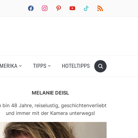
facebook
instagram
pinterest
youtube
tiktok
rss
MERIKA
TIPPS
HOTELTIPPS
MELANIE DEISL
h bin 48 Jahre, reiselustig, geschichtenverliebt
und immer mit der Kamera unterwegs!