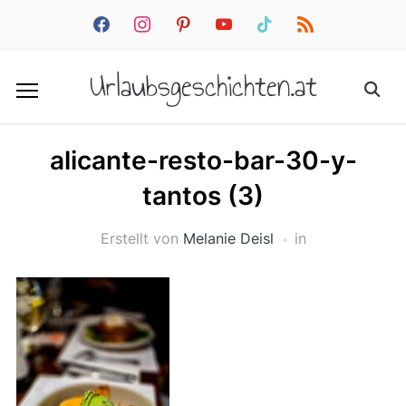
facebook
instagram
pinterest
youtube
tiktok
rss
Urlaubsgeschichten.at
alicante-resto-bar-30-y-
tantos (3)
Erstellt von
Melanie Deisl
in