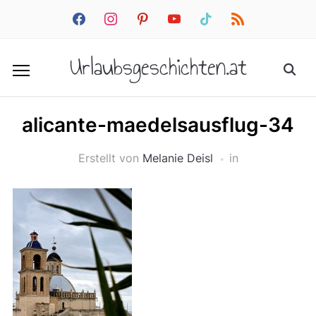
facebook
instagram
pinterest
youtube
tiktok
rss
Urlaubsgeschichten.at
alicante-maedelsausflug-34
Erstellt von
Melanie Deisl
in