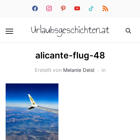
facebook
instagram
pinterest
youtube
tiktok
rss
Urlaubsgeschichten.at
alicante-flug-48
Erstellt von
Melanie Deisl
in