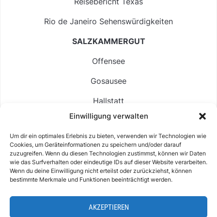
Reisebericht Texas
Rio de Janeiro Sehenswürdigkeiten
SALZKAMMERGUT
Offensee
Gosausee
Hallstatt
Einwilligung verwalten
Langbathsee
Um dir ein optimales Erlebnis zu bieten, verwenden wir Technologien wie
Altausseer See
Cookies, um Geräteinformationen zu speichern und/oder darauf
zuzugreifen. Wenn du diesen Technologien zustimmst, können wir Daten
Hintersee
wie das Surfverhalten oder eindeutige IDs auf dieser Website verarbeiten.
Wenn du deine Einwilligung nicht erteilst oder zurückziehst, können
bestimmte Merkmale und Funktionen beeinträchtigt werden.
AKZEPTIEREN
ABOUT
IMPRESSUM & KONTAKT
DATENSCHUTZ