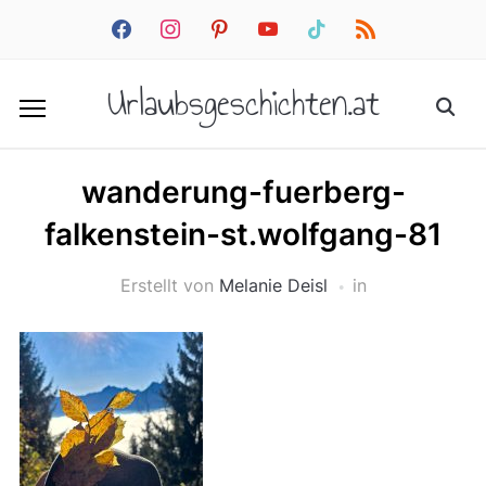
facebook
instagram
pinterest
youtube
tiktok
rss
Urlaubsgeschichten.at
wanderung-fuerberg-
falkenstein-st.wolfgang-81
Erstellt von
Melanie Deisl
in