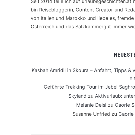
Seit 2014 teile ich auf urlaubsgeschichten.at
bin Reisebloggerin, Content Creator und Reda
von Italien und Marokko und liebe es, fremd
Österreich und das Salzkammergut immer wie
NEUEST
Kasbah Amridil in Skoura – Anfahrt, Tipps & v
in 
Geführte Trekking Tour im Jebel Saghro
Skyland
zu
Aktivurlaub: unt
Melanie Deisl
zu
Caorle S
Susanne Unfried
zu
Caorle