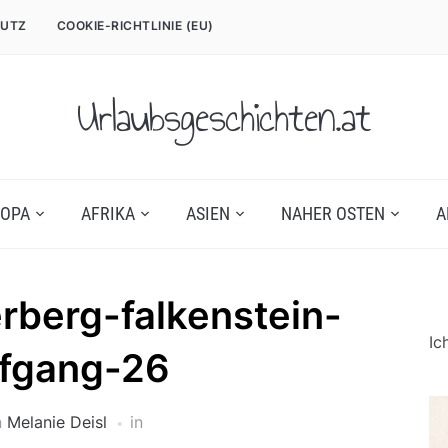
UTZ
COOKIE-RICHTLINIE (EU)
Urlaubsgeschichten.at
OPA
AFRIKA
ASIEN
NAHER OSTEN
A
berg-falkenstein-
Ic
lfgang-26
n
Melanie Deisl
in