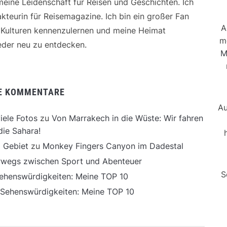
 meine Leidenschaft für Reisen und Geschichten. Ich
kteurin für Reisemagazine. Ich bin ein großer Fan
A
e Kulturen kennenzulernen und meine Heimat
m
der neu zu entdecken.
M
E KOMMENTARE
Au
iele Fotos
zu
Von Marrakech in die Wüste: Wir fahren
die Sahara!
 Gebiet
zu
Monkey Fingers Canyon im Dadestal
erwegs zwischen Sport und Abenteuer
S
ehenswürdigkeiten: Meine TOP 10
 Sehenswürdigkeiten: Meine TOP 10