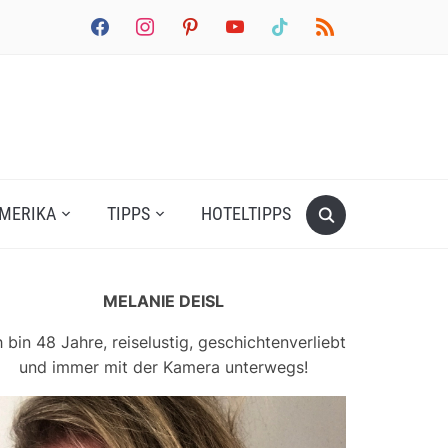
facebook
instagram
pinterest
youtube
tiktok
rss
MERIKA
TIPPS
HOTELTIPPS
MELANIE DEISL
h bin 48 Jahre, reiselustig, geschichtenverliebt
und immer mit der Kamera unterwegs!