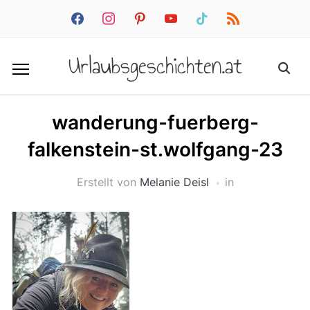
facebook
instagram
pinterest
youtube
tiktok
rss
Urlaubsgeschichten.at
wanderung-fuerberg-
falkenstein-st.wolfgang-23
Erstellt von
Melanie Deisl
in