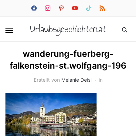
facebook
instagram
pinterest
youtube
tiktok
rss
Urlaubsgeschichten.at
wanderung-fuerberg-
falkenstein-st.wolfgang-196
Erstellt von
Melanie Deisl
in