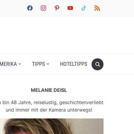
facebook
instagram
pinterest
youtube
tiktok
rss
MERIKA
TIPPS
HOTELTIPPS
MELANIE DEISL
h bin 48 Jahre, reiselustig, geschichtenverliebt
und immer mit der Kamera unterwegs!