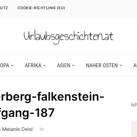
UTZ
COOKIE-RICHTLINIE (EU)
Urlaubsgeschichten.at
OPA
AFRIKA
ASIEN
NAHER OSTEN
A
berg-falkenstein-
Ic
fgang-187
n
Melanie Deisl
in