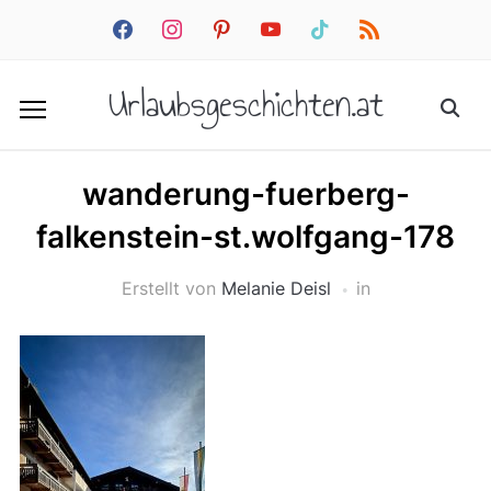
facebook
instagram
pinterest
youtube
tiktok
rss
Urlaubsgeschichten.at
wanderung-fuerberg-
falkenstein-st.wolfgang-178
Erstellt von
Melanie Deisl
in