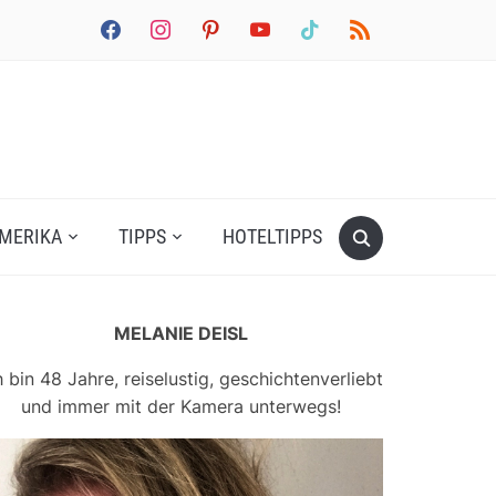
facebook
instagram
pinterest
youtube
tiktok
rss
MERIKA
TIPPS
HOTELTIPPS
MELANIE DEISL
h bin 48 Jahre, reiselustig, geschichtenverliebt
und immer mit der Kamera unterwegs!