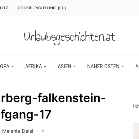
UTZ
COOKIE-RICHTLINIE (EU)
Urlaubsgeschichten.at
OPA
AFRIKA
ASIEN
NAHER OSTEN
A
berg-falkenstein-
Ic
lfgang-17
n
Melanie Deisl
in