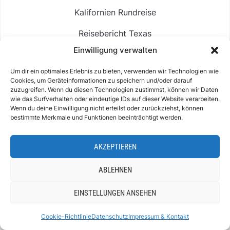
Kalifornien Rundreise
Reisebericht Texas
Einwilligung verwalten
Rio de Janeiro Sehenswürdigkeiten
Um dir ein optimales Erlebnis zu bieten, verwenden wir Technologien wie
SALZKAMMERGUT
Cookies, um Geräteinformationen zu speichern und/oder darauf
zuzugreifen. Wenn du diesen Technologien zustimmst, können wir Daten
Offensee
wie das Surfverhalten oder eindeutige IDs auf dieser Website verarbeiten.
Wenn du deine Einwilligung nicht erteilst oder zurückziehst, können
Gosausee
bestimmte Merkmale und Funktionen beeinträchtigt werden.
Hallstatt
AKZEPTIEREN
Langbathsee
ABLEHNEN
Altausseer See
EINSTELLUNGEN ANSEHEN
Hintersee
Cookie-Richtlinie
Datenschutz
Impressum & Kontakt