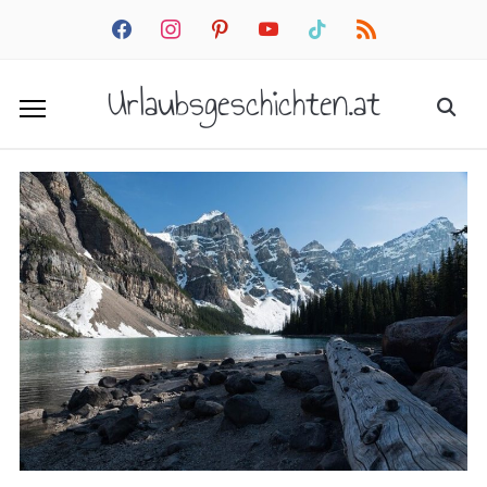
facebook
instagram
pinterest
youtube
tiktok
rss
Urlaubsgeschichten.at