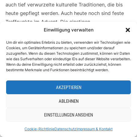
auch tief verwurzelte kulturelle Traditionen, die bis
heute gepflegt werden. Auch heute noch sind feste
Treffpunkte im Advent. Die einstigen
Einwilligung verwalten
Dezembermärkten sind immer noch stimmungsvolle
Weihnachtsmärkte, auf denen Handwerk, traditionelle
Um dir ein optimales Erlebnis zu bieten, verwenden wir Technologien wie
Bäckereien und Weihnachtschmuck angeboten wird
Cookies, um Geräteinformationen zu speichern und/oder darauf
zuzugreifen. Wenn du diesen Technologien zustimmst, können wir Daten
und bei Musik, Lichterglanz und kulinarischem Genuss
wie das Surfverhalten oder eindeutige IDs auf dieser Website verarbeiten.
gefeiert wird. Sie verkörpern den Zauber der
Wenn du deine Einwilligung nicht erteilst oder zurückziehst, können
bestimmte Merkmale und Funktionen beeinträchtigt werden.
Vorweihnachtszeit und bringen Menschen zusammen.
AKZEPTIEREN
Was ist dein liebster
Weihnachtsmarkt?
ABLEHNEN
EINSTELLUNGEN ANSEHEN
Cookie-Richtlinie
Datenschutz
Impressum & Kontakt