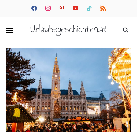
facebook
instagram
pinterest
youtube
tiktok
rss
Urlaubsgeschichten.at