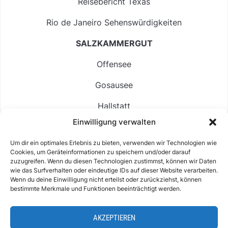
Reisebericht Texas
Rio de Janeiro Sehenswürdigkeiten
SALZKAMMERGUT
Offensee
Gosausee
Hallstatt
Einwilligung verwalten
Langbathsee
Um dir ein optimales Erlebnis zu bieten, verwenden wir Technologien wie
Altausseer See
Cookies, um Geräteinformationen zu speichern und/oder darauf
zuzugreifen. Wenn du diesen Technologien zustimmst, können wir Daten
Hintersee
wie das Surfverhalten oder eindeutige IDs auf dieser Website verarbeiten.
Wenn du deine Einwilligung nicht erteilst oder zurückziehst, können
bestimmte Merkmale und Funktionen beeinträchtigt werden.
AKZEPTIEREN
ABOUT
IMPRESSUM & KONTAKT
DATENSCHUTZ