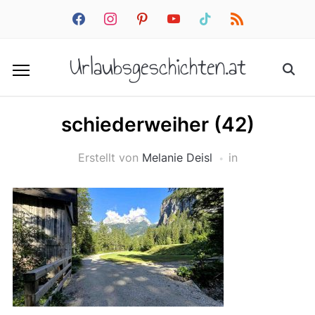
facebook
instagram
pinterest
youtube
tiktok
rss
Urlaubsgeschichten.at
schiederweiher (42)
Erstellt von
Melanie Deisl
in