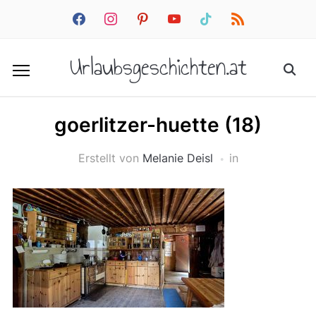
facebook
instagram
pinterest
youtube
tiktok
rss
Urlaubsgeschichten.at
goerlitzer-huette (18)
Erstellt von
Melanie Deisl
in