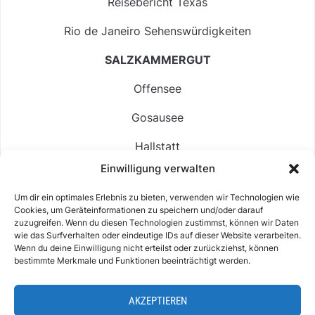
Reisebericht Texas
Rio de Janeiro Sehenswürdigkeiten
SALZKAMMERGUT
Offensee
Gosausee
Hallstatt
Einwilligung verwalten
Langbathsee
Um dir ein optimales Erlebnis zu bieten, verwenden wir Technologien wie
Altausseer See
Cookies, um Geräteinformationen zu speichern und/oder darauf
zuzugreifen. Wenn du diesen Technologien zustimmst, können wir Daten
Hintersee
wie das Surfverhalten oder eindeutige IDs auf dieser Website verarbeiten.
Wenn du deine Einwilligung nicht erteilst oder zurückziehst, können
bestimmte Merkmale und Funktionen beeinträchtigt werden.
AKZEPTIEREN
ABOUT
IMPRESSUM & KONTAKT
DATENSCHUTZ