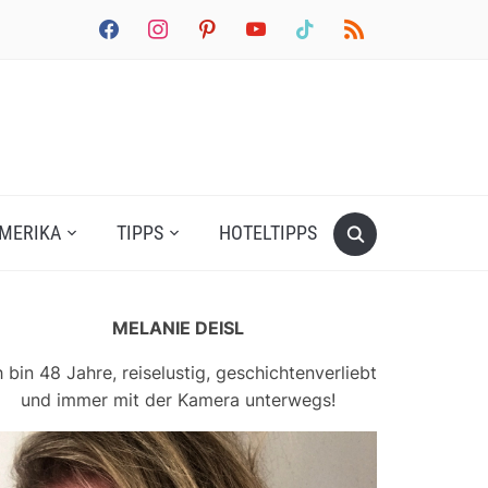
facebook
instagram
pinterest
youtube
tiktok
rss
MERIKA
TIPPS
HOTELTIPPS
MELANIE DEISL
h bin 48 Jahre, reiselustig, geschichtenverliebt
und immer mit der Kamera unterwegs!