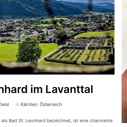
hard im Lavanttal
Deisl
in
Kärnten
,
Österreich
h als Bad St. Leonhard bezeichnet, ist eine charmante