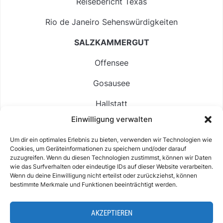
Reisebericht Texas
Rio de Janeiro Sehenswürdigkeiten
SALZKAMMERGUT
Offensee
Gosausee
Hallstatt
Einwilligung verwalten
Langbathsee
Um dir ein optimales Erlebnis zu bieten, verwenden wir Technologien wie
Altausseer See
Cookies, um Geräteinformationen zu speichern und/oder darauf
zuzugreifen. Wenn du diesen Technologien zustimmst, können wir Daten
Hintersee
wie das Surfverhalten oder eindeutige IDs auf dieser Website verarbeiten.
Wenn du deine Einwilligung nicht erteilst oder zurückziehst, können
bestimmte Merkmale und Funktionen beeinträchtigt werden.
AKZEPTIEREN
ABOUT
IMPRESSUM & KONTAKT
DATENSCHUTZ