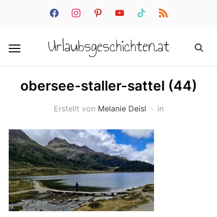
facebook
instagram
pinterest
youtube
tiktok
rss
Urlaubsgeschichten.at
obersee-staller-sattel (44)
Erstellt von
Melanie Deisl
in