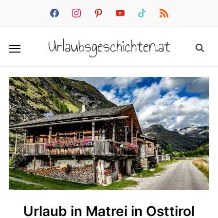
facebook
instagram
pinterest
youtube
tiktok
rss
Urlaubsgeschichten.at
Urlaub in Matrei in Osttirol