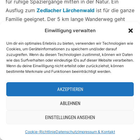
für ruhige Spaziergänge mitten in der Natur. Ein
Ausflug zum
Zedlacher Lärchenwald
ist für die ganze
Familie geeignet. Der 5 km lange Wanderweg geht
über rund 350 hm und ist in 2-3 Stunden zu
Einwilligung verwalten
bewältigen. Die beste Zeit für die leichte und
Um dir ein optimales Erlebnis zu bieten, verwenden wir Technologien wie
familienfreundliche Wanderung ist von Mai – Oktober.
Cookies, um Geräteinformationen zu speichern und/oder darauf
zuzugreifen. Wenn du diesen Technologien zustimmst, können wir Daten
wie das Surfverhalten oder eindeutige IDs auf dieser Website verarbeiten.
Anreise nach Matrei in Osttirol
Wenn du deine Einwilligung nicht erteilst oder zurückziehst, können
bestimmte Merkmale und Funktionen beeinträchtigt werden.
Wir sind über die Felbertauernstraße nach Osttirol
gefahren. Weitere Anreisemöglichkeiten, auch mit den
AKZEPTIEREN
öffentlichen Verkehrsmittel, kannst du
hier nachlesen
.
ABLEHNEN
EINSTELLUNGEN ANSEHEN
Cookie-Richtlinie
Datenschutz
Impressum & Kontakt