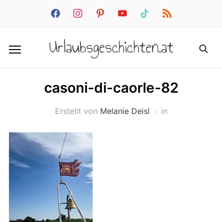
facebook
instagram
pinterest
youtube
tiktok
rss
Urlaubsgeschichten.at
casoni-di-caorle-82
Erstellt von
Melanie Deisl
in