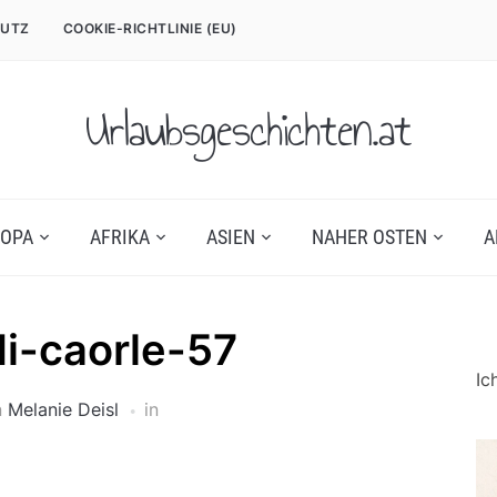
UTZ
COOKIE-RICHTLINIE (EU)
Urlaubsgeschichten.at
OPA
AFRIKA
ASIEN
NAHER OSTEN
A
i-caorle-57
Ic
n
Melanie Deisl
in