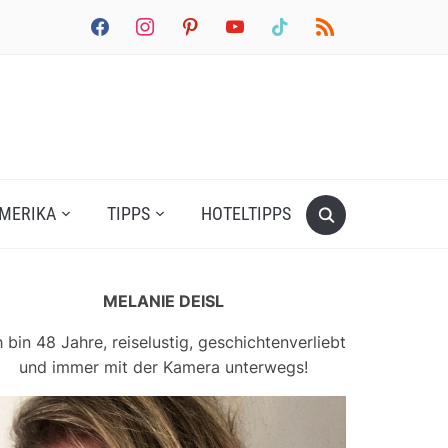
facebook
instagram
pinterest
youtube
tiktok
rss
MERIKA
TIPPS
HOTELTIPPS
MELANIE DEISL
h bin 48 Jahre, reiselustig, geschichtenverliebt
und immer mit der Kamera unterwegs!