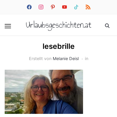
facebook
instagram
pinterest
youtube
tiktok
rss
Urlaubsgeschichten.at
lesebrille
Erstellt von
Melanie Deisl
in