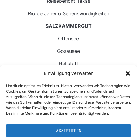
Reisebericht Texas
Rio de Janeiro Sehenswürdigkeiten
SALZKAMMERGUT
Offensee
Gosausee
Hallstatt
Einwilligung verwalten
Langbathsee
Um dir ein optimales Erlebnis zu bieten, verwenden wir Technologien wie
Altausseer See
Cookies, um Geräteinformationen zu speichern und/oder darauf
zuzugreifen. Wenn du diesen Technologien zustimmst, können wir Daten
Hintersee
wie das Surfverhalten oder eindeutige IDs auf dieser Website verarbeiten.
Wenn du deine Einwilligung nicht erteilst oder zurückziehst, können
bestimmte Merkmale und Funktionen beeinträchtigt werden.
AKZEPTIEREN
ABOUT
IMPRESSUM & KONTAKT
DATENSCHUTZ