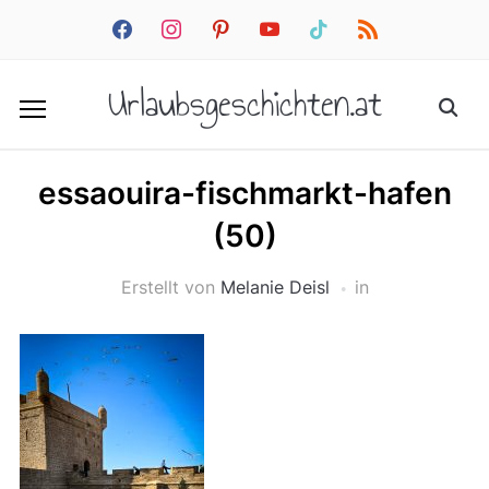
facebook
instagram
pinterest
youtube
tiktok
rss
Urlaubsgeschichten.at
essaouira-fischmarkt-hafen
(50)
Erstellt von
Melanie Deisl
in