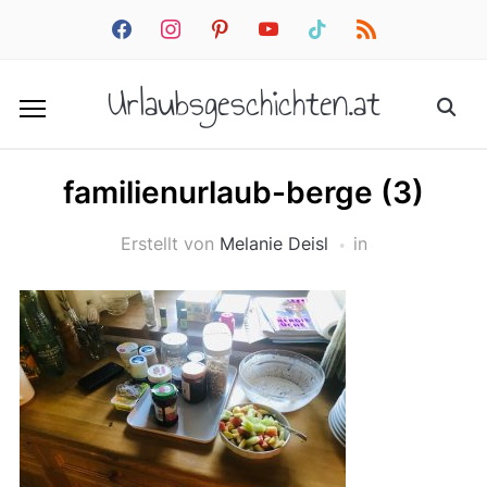
facebook
instagram
pinterest
youtube
tiktok
rss
Urlaubsgeschichten.at
familienurlaub-berge (3)
Erstellt von
Melanie Deisl
in