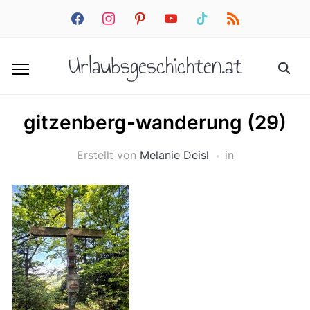
facebook
instagram
pinterest
youtube
tiktok
rss
Urlaubsgeschichten.at
gitzenberg-wanderung (29)
Erstellt von
Melanie Deisl
in