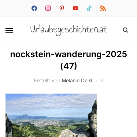
facebook
instagram
pinterest
youtube
tiktok
rss
Urlaubsgeschichten.at
nockstein-wanderung-2025
(47)
Erstellt von
Melanie Deisl
in