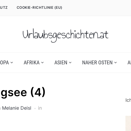
UTZ
COOKIE-RICHTLINIE (EU)
Urlaubsgeschichten.at
OPA
AFRIKA
ASIEN
NAHER OSTEN
A
ingsee (4)
Ic
n
Melanie Deisl
in