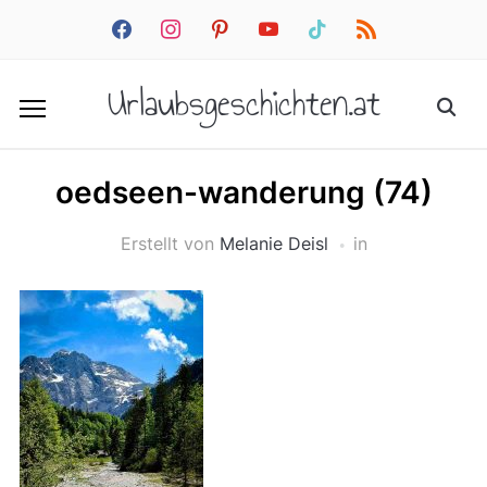
facebook
instagram
pinterest
youtube
tiktok
rss
Urlaubsgeschichten.at
oedseen-wanderung (74)
Erstellt von
Melanie Deisl
in