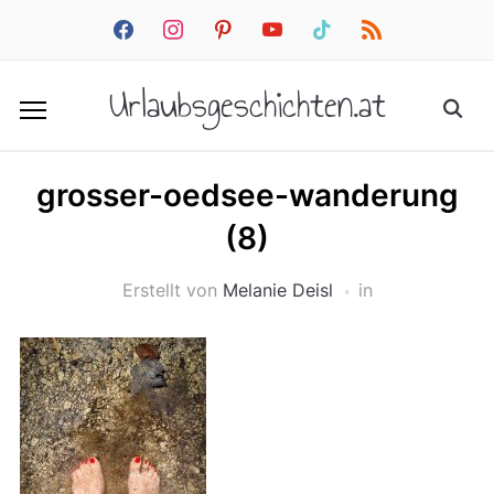
facebook
instagram
pinterest
youtube
tiktok
rss
Urlaubsgeschichten.at
grosser-oedsee-wanderung
(8)
Erstellt von
Melanie Deisl
in