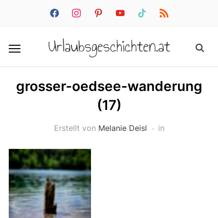
facebook
instagram
pinterest
youtube
tiktok
rss
Urlaubsgeschichten.at
grosser-oedsee-wanderung
(17)
Erstellt von
Melanie Deisl
in