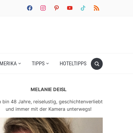
facebook
instagram
pinterest
youtube
tiktok
rss
MERIKA
TIPPS
HOTELTIPPS
MELANIE DEISL
h bin 48 Jahre, reiselustig, geschichtenverliebt
und immer mit der Kamera unterwegs!