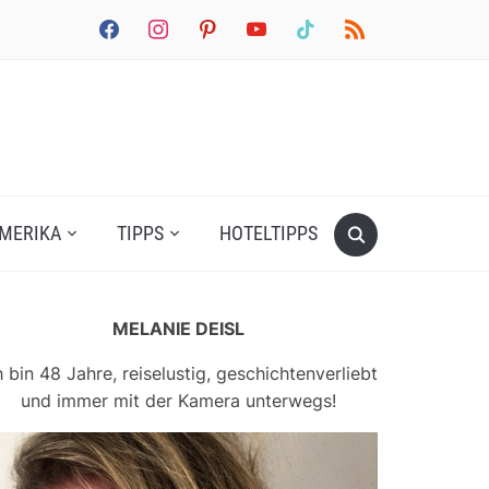
facebook
instagram
pinterest
youtube
tiktok
rss
MERIKA
TIPPS
HOTELTIPPS
MELANIE DEISL
h bin 48 Jahre, reiselustig, geschichtenverliebt
und immer mit der Kamera unterwegs!