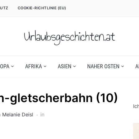
UTZ
COOKIE-RICHTLINIE (EU)
Urlaubsgeschichten.at
OPA
AFRIKA
ASIEN
NAHER OSTEN
A
n-gletscherbahn (10)
Ic
n
Melanie Deisl
in