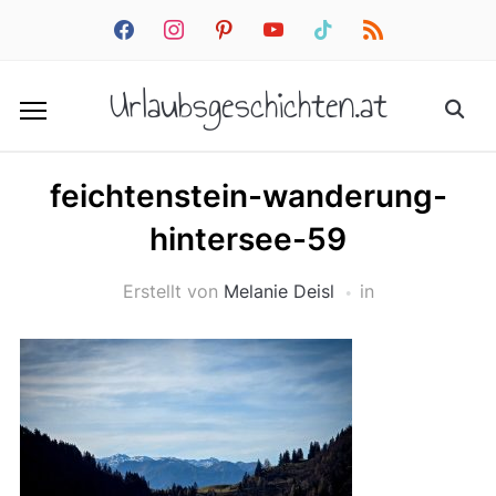
facebook
instagram
pinterest
youtube
tiktok
rss
Urlaubsgeschichten.at
feichtenstein-wanderung-
hintersee-59
Erstellt von
Melanie Deisl
in