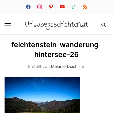
facebook
instagram
pinterest
youtube
tiktok
rss
Urlaubsgeschichten.at
feichtenstein-wanderung-
hintersee-26
Erstellt von
Melanie Deisl
in