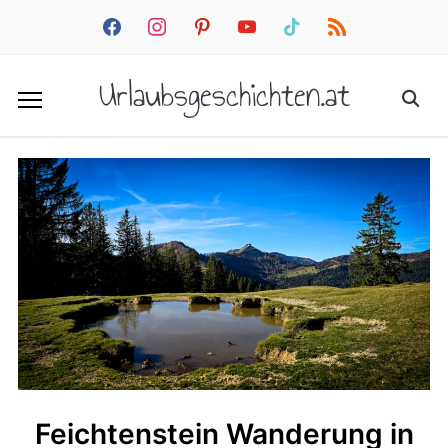
facebook
instagram
pinterest
youtube
tiktok
rss
Urlaubsgeschichten.at
Feichtenstein Wanderung in