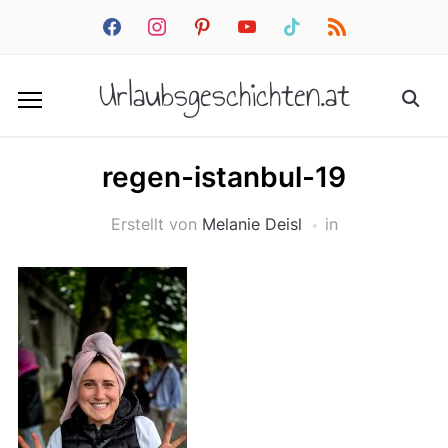
facebook
instagram
pinterest
youtube
tiktok
rss
Urlaubsgeschichten.at
regen-istanbul-19
Erstellt von
Melanie Deisl
in