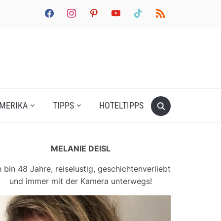
facebook
instagram
pinterest
youtube
tiktok
rss
MERIKA
TIPPS
HOTELTIPPS
MELANIE DEISL
h bin 48 Jahre, reiselustig, geschichtenverliebt
und immer mit der Kamera unterwegs!