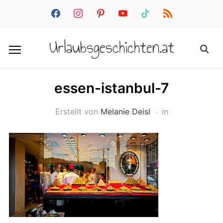
facebook
instagram
pinterest
youtube
tiktok
rss
Urlaubsgeschichten.at
essen-istanbul-7
Erstellt von
Melanie Deisl
in