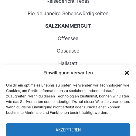
Reisebericht Texas
Rio de Janeiro Sehenswürdigkeiten
SALZKAMMERGUT
Offensee
Gosausee
Hallstatt
Einwilligung verwalten
Langbathsee
Um dir ein optimales Erlebnis zu bieten, verwenden wir Technologien wie
Altausseer See
Cookies, um Geräteinformationen zu speichern und/oder darauf
zuzugreifen. Wenn du diesen Technologien zustimmst, können wir Daten
Hintersee
wie das Surfverhalten oder eindeutige IDs auf dieser Website verarbeiten.
Wenn du deine Einwilligung nicht erteilst oder zurückziehst, können
bestimmte Merkmale und Funktionen beeinträchtigt werden.
AKZEPTIEREN
ABOUT
IMPRESSUM & KONTAKT
DATENSCHUTZ