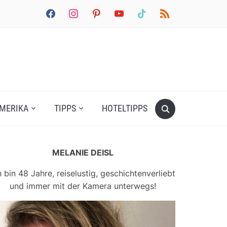
facebook
instagram
pinterest
youtube
tiktok
rss
MERIKA
TIPPS
HOTELTIPPS
MELANIE DEISL
h bin 48 Jahre, reiselustig, geschichtenverliebt
und immer mit der Kamera unterwegs!