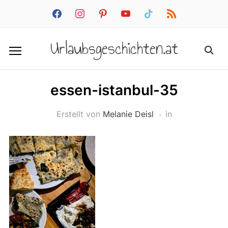
facebook
instagram
pinterest
youtube
tiktok
rss
Urlaubsgeschichten.at
essen-istanbul-35
Erstellt von
Melanie Deisl
in