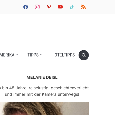
facebook
instagram
pinterest
youtube
tiktok
rss
MERIKA
TIPPS
HOTELTIPPS
MELANIE DEISL
h bin 48 Jahre, reiselustig, geschichtenverliebt
und immer mit der Kamera unterwegs!