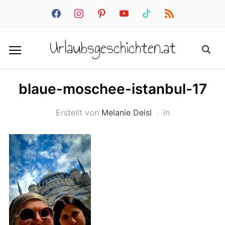
facebook
instagram
pinterest
youtube
tiktok
rss
Urlaubsgeschichten.at
blaue-moschee-istanbul-17
Erstellt von
Melanie Deisl
in