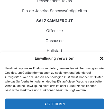
Reisebericht Texas
Rio de Janeiro Sehenswürdigkeiten
SALZKAMMERGUT
Offensee
Gosausee
Hallstatt
Einwilligung verwalten
Langbathsee
Um dir ein optimales Erlebnis zu bieten, verwenden wir Technologien wie
Altausseer See
Cookies, um Geräteinformationen zu speichern und/oder darauf
zuzugreifen. Wenn du diesen Technologien zustimmst, können wir Daten
Hintersee
wie das Surfverhalten oder eindeutige IDs auf dieser Website verarbeiten.
Wenn du deine Einwilligung nicht erteilst oder zurückziehst, können
bestimmte Merkmale und Funktionen beeinträchtigt werden.
AKZEPTIEREN
ABOUT
IMPRESSUM & KONTAKT
DATENSCHUTZ