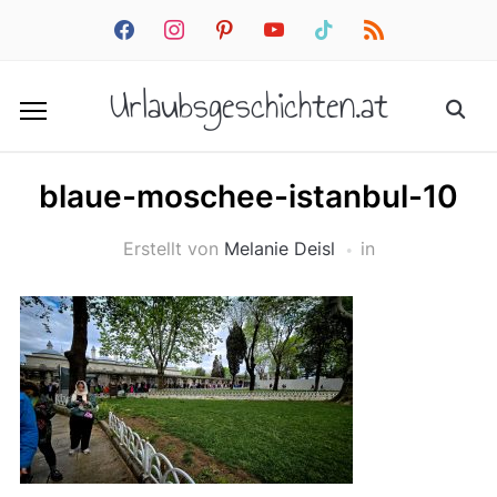
facebook
instagram
pinterest
youtube
tiktok
rss
Urlaubsgeschichten.at
blaue-moschee-istanbul-10
Erstellt von
Melanie Deisl
in