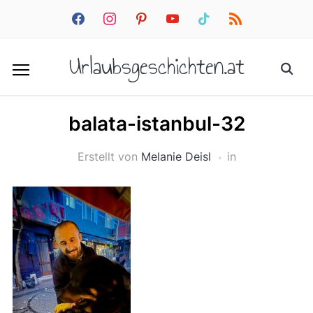
facebook
instagram
pinterest
youtube
tiktok
rss
Urlaubsgeschichten.at
balata-istanbul-32
Erstellt von
Melanie Deisl
in