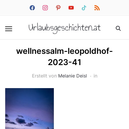
facebook
instagram
pinterest
youtube
tiktok
rss
Urlaubsgeschichten.at
wellnessalm-leopoldhof-
2023-41
Erstellt von
Melanie Deisl
in